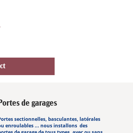
4
ct
Portes de garages
Portes sectionnelles, basculantes, latérales
ou enroulables ... nous installons des
portes de garage de tous types, avec ou sans