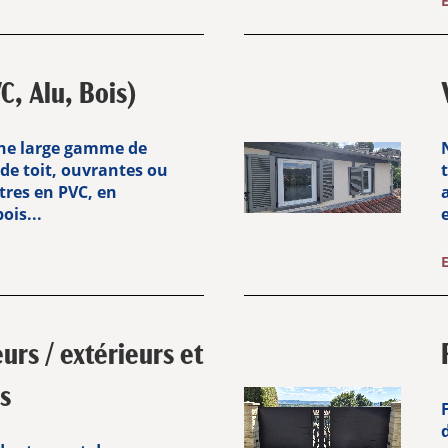
C, Alu, Bois)
ne large gamme de
 de toit, ouvrantes ou
tres en PVC, en
ois...
e
eurs / extérieurs et
s