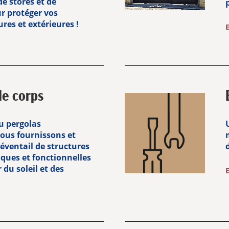
e stores et de
r protéger vos
res et extérieures !
de corps
ou pergolas
nous fournissons et
 éventail de structures
iques et fonctionnelles
du soleil et des