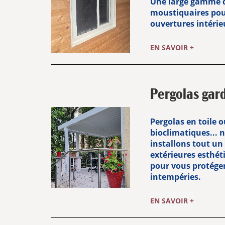
Une large gamme d
moustiquaires pou
ouvertures intérieu
EN SAVOIR +
Pergolas gar
Pergolas en toile 
bioclimatiques... 
installons tout un
extérieures esthét
pour vous protéger 
intempéries.
EN SAVOIR +